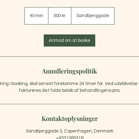
500
danske
40 min
4
500 kr.
Sandbjerggade
kroner
0
m
i
Anmod om at booke
n
Annulleringspolitik
ring i booking, skal senest forekomme 24 timer før. Ved udeblivelse e
faktureres det fulde beløb af behandlingens pris.
Kontaktoplysninger
Sandbjerggade 3, Copenhagen, Denmark
+4531360318