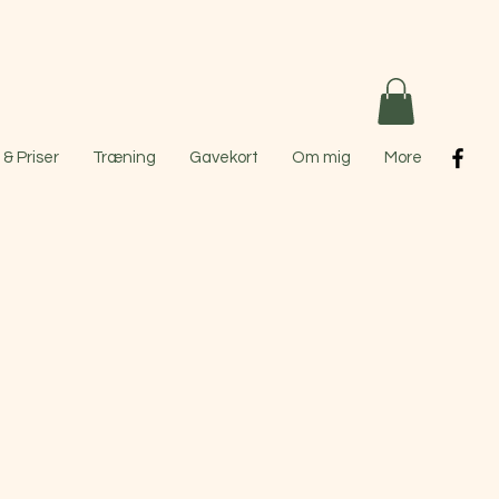
& Priser
Træning
Gavekort
Om mig
More